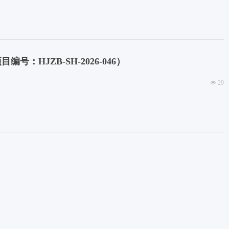
HJZB-SH-2026-046）
넶
29