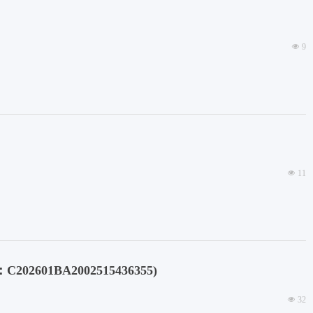
넶
9
넶
11
1BA2002515436355)
넶
32